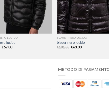
NERO LUCIDO
BLAUER NERO LUCIDO
ero lucido
blauer nero lucido
€
67.00
€
101.00
€
63.00
METODO DI PAGAMENT