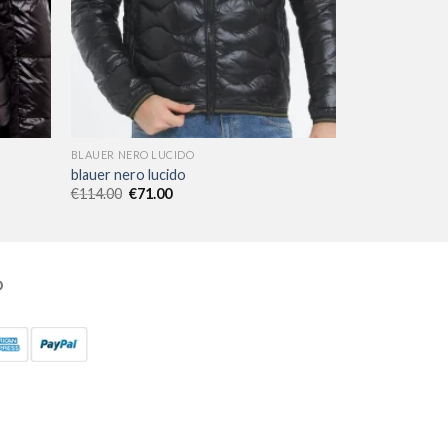
BLAUER NERO LUCIDO
blauer nero lucido
€
114.00
€
71.00
O