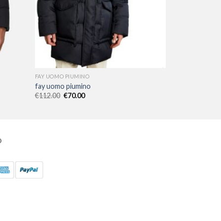
FAY UOMO PIUMINO
fay uomo piumino
€
112.00
€
70.00
O