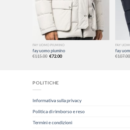
FAY UOMO PIUMINO
FAY UOM
fay uomo piumino
fay uom
€
115.00
€
72.00
€
107.00
POLITICHE
Informativa sulla privacy
Politica di rimborso e reso
Termini e condizioni