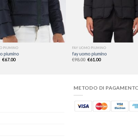
O PIUMINO
FAY UOMO PIUMINO
o piumino
fay uomo piumino
€
67.00
€
98.00
€
61.00
METODO DI PAGAMENT