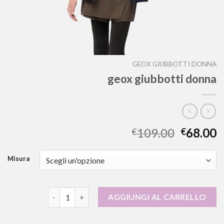
GEOX GIUBBOTTI DONNA
geox giubbotti donna
109.00
68.00
€
€
Misura
geox giubbotti donna quantità
AGGIUNGI AL CARRELLO