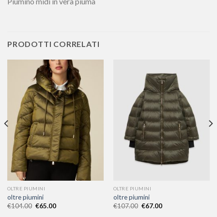
Piumino midi in vera piuma
PRODOTTI CORRELATI
OLTRE PIUMINI
OLTRE PIUMINI
oltre piumini
oltre piumini
€
104.00
€
65.00
€
107.00
€
67.00