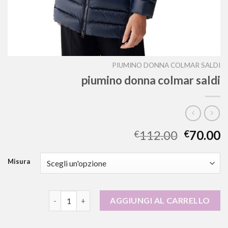
PIUMINO DONNA COLMAR SALDI
piumino donna colmar saldi
112.00
70.00
€
€
Misura
piumino donna colmar saldi quantità
AGGIUNGI AL CARRELLO