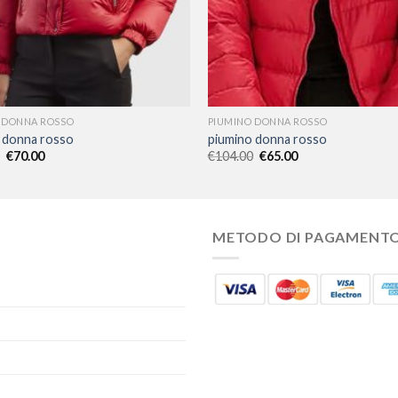
 DONNA ROSSO
PIUMINO DONNA ROSSO
 donna rosso
piumino donna rosso
€
70.00
€
104.00
€
65.00
METODO DI PAGAMENT