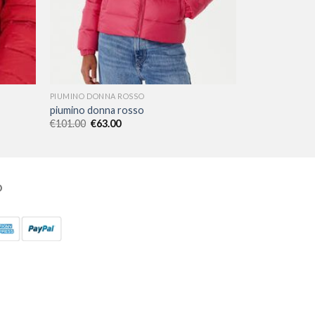
PIUMINO DONNA ROSSO
piumino donna rosso
€
101.00
€
63.00
O