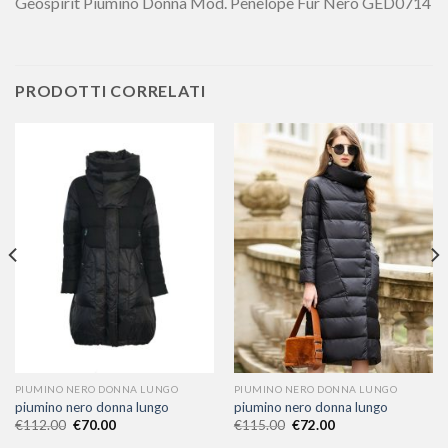
Geospirit Piumino Donna Mod. Penelope Fur Nero GED0714
PRODOTTI CORRELATI
PIUMINO NERO DONNA LUNGO
PIUMINO NERO DONNA LUNGO
piumino nero donna lungo
piumino nero donna lungo
€
112.00
€
70.00
€
115.00
€
72.00