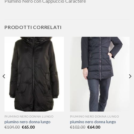
Piumino Nero con Cappuccio Caractere
PRODOTTI CORRELATI
PIUMINO NERO DONNA LUNGO
PIUMINO NERO DONNA LUNGO
piumino nero donna lungo
piumino nero donna lungo
€
104.00
€
65.00
€
102.00
€
64.00