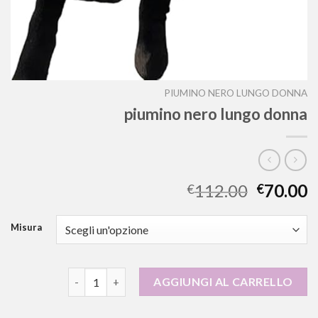
PIUMINO NERO LUNGO DONNA
piumino nero lungo donna
112.00
70.00
€
€
Misura
piumino nero lungo donna quantità
AGGIUNGI AL CARRELLO