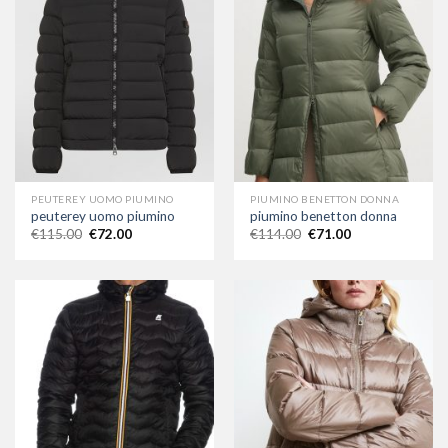
PEUTEREY UOMO PIUMINO
PIUMINO BENETTON DONNA
peuterey uomo piumino
piumino benetton donna
€
115.00
€
72.00
€
114.00
€
71.00