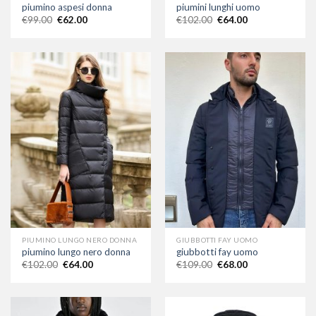
piumino aspesi donna
piumini lunghi uomo
€
99.00
€
62.00
€
102.00
€
64.00
PIUMINO LUNGO NERO DONNA
GIUBBOTTI FAY UOMO
piumino lungo nero donna
giubbotti fay uomo
€
102.00
€
64.00
€
109.00
€
68.00