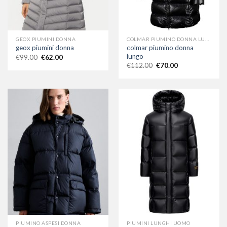
GEOX PIUMINI DONNA
COLMAR PIUMINO DONNA LUNGO
colmar piumino donna
geox piumini donna
lungo
€
99.00
€
62.00
€
112.00
€
70.00
PIUMINO ASPESI DONNA
PIUMINI LUNGHI UOMO