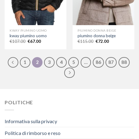
KWAY PIUMINO UOMO
PIUMINO DONNA BEIGE
kway piumino uomo
piumino donna beige
€
107.00
€
67.00
€
115.00
€
72.00
1
2
3
4
5
…
86
87
88
POLITICHE
Informativa sulla privacy
Politica di rimborso e reso