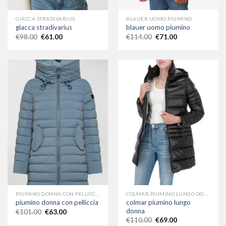
GIACCA STRADIVARIUS
BLAUER UOMO PIUMINO
giacca stradivarius
blauer uomo piumino
€
98.00
€
61.00
€
114.00
€
71.00
PIUMINO DONNA CON PELLICCIA
COLMAR PIUMINO LUNGO DONNA
colmar piumino lungo
piumino donna con pelliccia
donna
€
101.00
€
63.00
€
110.00
€
69.00