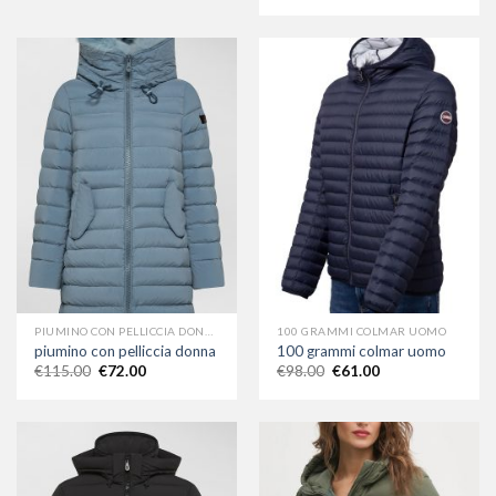
PIUMINO CON PELLICCIA DONNA
100 GRAMMI COLMAR UOMO
piumino con pelliccia donna
100 grammi colmar uomo
€
115.00
€
72.00
€
98.00
€
61.00