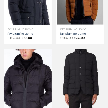
FAY PIUMINO UOMO
FAY PIUMINO UOMO
fay piumino uomo
fay piumino uomo
€
106.00
€
66.00
€
106.00
€
66.00