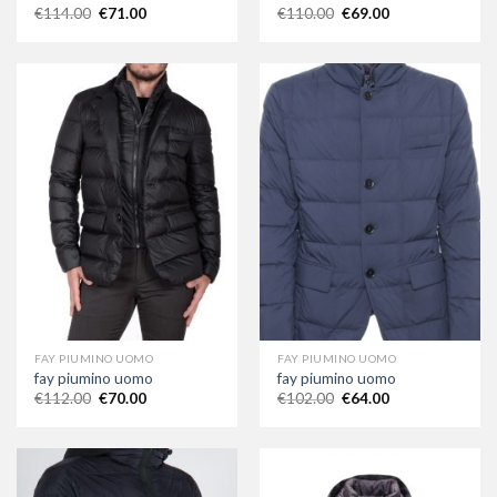
€
114.00
€
71.00
€
110.00
€
69.00
FAY PIUMINO UOMO
FAY PIUMINO UOMO
fay piumino uomo
fay piumino uomo
€
112.00
€
70.00
€
102.00
€
64.00