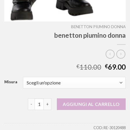
BENETTON PIUMINO DONNA
benetton piumino donna
110.00
69.00
€
€
Misura
benetton piumino donna quantità
AGGIUNGI AL CARRELLO
COD:
RE-30120488