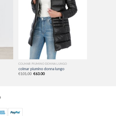
COLMAR PIUMINO DONNA LUNGO
colmar piumino donna lungo
€
101.00
€
63.00
O