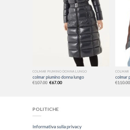
NGO
COLMAR PIUMINO DONNA LUNGO
COLMAR 
o
colmar piumino donna lungo
colmar 
€
107.00
€
67.00
€
110.00
POLITICHE
Informativa sulla privacy