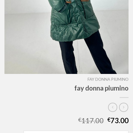
FAY DONNA PIUMINO
fay donna piumino
117.00
73.00
€
€