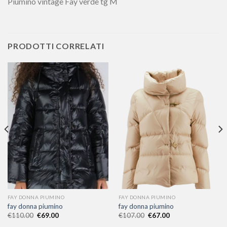
Piumino vintage Fay verde tg M
PRODOTTI CORRELATI
FAY DONNA PIUMINO
FAY DONNA PIUMINO
fay donna piumino
fay donna piumino
€
110.00
€
69.00
€
107.00
€
67.00