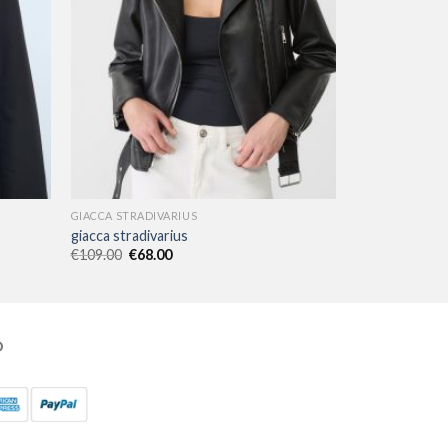
GIACCA STRADIVARIUS
giacca stradivarius
€
109.00
€
68.00
O