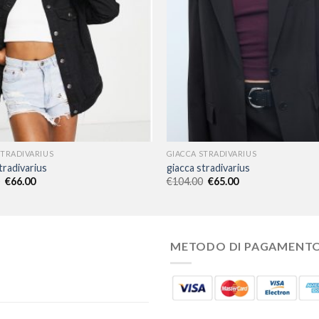
STRADIVARIUS
GIACCA STRADIVARIUS
tradivarius
giacca stradivarius
€
66.00
€
104.00
€
65.00
METODO DI PAGAMENT