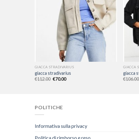
GIACCA STRADIVARIUS
GIACCA 
giacca stradivarius
giacca s
€
112.00
€
70.00
€
106.00
POLITICHE
Informativa sulla privacy
Politica di rimborso e reso