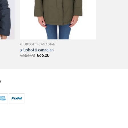
GIUBBOTTI CANADIAN
giubbotti canadian
€
106.00
€
66.00
O