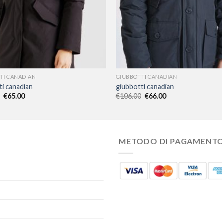
TI CANADIAN
GIUBBOTTI CANADIAN
ti canadian
giubbotti canadian
€
65.00
€
106.00
€
66.00
METODO DI PAGAMENT