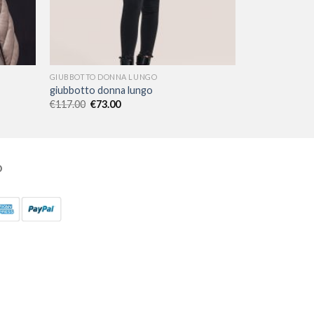
GIUBBOTTO DONNA LUNGO
giubbotto donna lungo
€
117.00
€
73.00
O