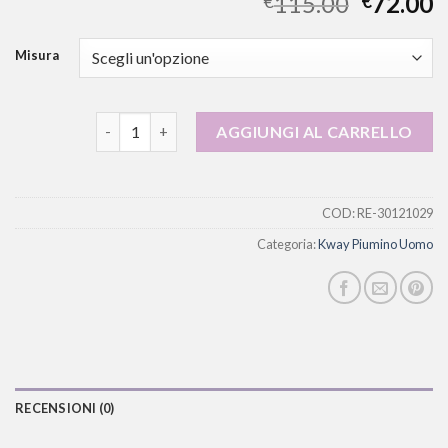
115.00
72.00
€
€
Misura
kway piumino uomo quantità
AGGIUNGI AL CARRELLO
COD:
RE-30121029
Categoria:
Kway Piumino Uomo
RECENSIONI (0)