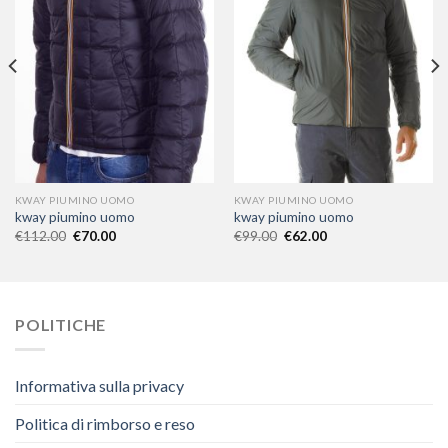
KWAY PIUMINO UOMO
KWAY PIUMINO UOMO
kway piumino uomo
kway piumino uomo
€
112.00
€
70.00
€
99.00
€
62.00
POLITICHE
Informativa sulla privacy
Politica di rimborso e reso