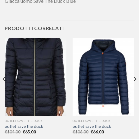
Giacca uomo Save The Duck Blue
PRODOTTI CORRELATI
OUTLET SAVE THE DUCK
OUTLET SAVE THE DUCK
outlet save the duck
outlet save the duck
€
104.00
€
65.00
€
106.00
€
66.00