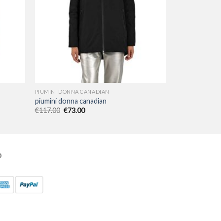
PIUMINI DONNA CANADIAN
piumini donna canadian
€
117.00
€
73.00
O