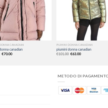
 DONNA CANADIAN
PIUMINI DONNA CANADIAN
 donna canadian
piumini donna canadian
€
70.00
€
101.00
€
63.00
METODO DI PAGAMENT