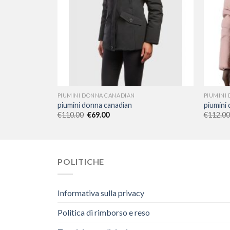
PIUMINI DONNA CANADIAN
PIUMINI
piumini donna canadian
piumini
€
110.00
€
69.00
€
112.00
POLITICHE
Informativa sulla privacy
Politica di rimborso e reso