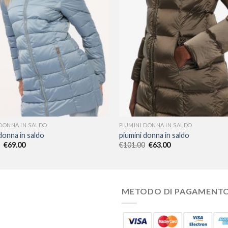
 DONNA IN SALDO
PIUMINI DONNA IN SALDO
donna in saldo
piumini donna in saldo
€
69.00
€
101.00
€
63.00
METODO DI PAGAMENT