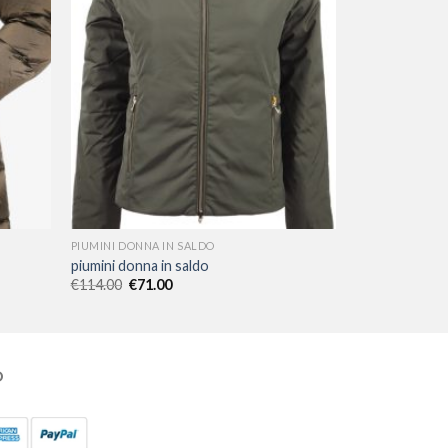
PIUMINI DONNA IN SALDO
piumini donna in saldo
€
114.00
€
71.00
O