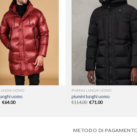
 LUNGHI UOMO
PIUMINI LUNGHI UOMO
 lunghi uomo
piumini lunghi uomo
€
64.00
€
114.00
€
71.00
METODO DI PAGAMENT