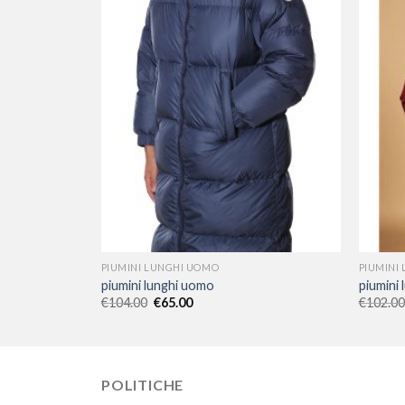
PIUMINI LUNGHI UOMO
PIUMINI
piumini lunghi uomo
piumini
€
104.00
€
65.00
€
102.00
POLITICHE