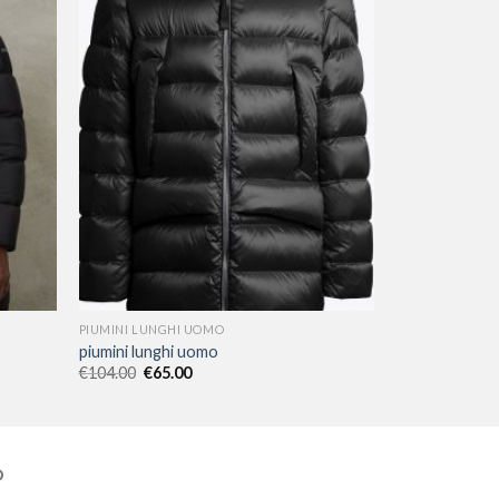
PIUMINI LUNGHI UOMO
piumini lunghi uomo
€
104.00
€
65.00
O