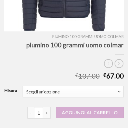
PIUMINO 100 GRAMMI UOMO COLMAR
piumino 100 grammi uomo colmar
107.00
67.00
€
€
Misura
piumino 100 grammi uomo colmar quantità
AGGIUNGI AL CARRELLO