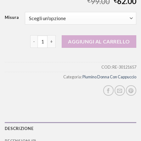
99.00
62.00
€
€
Misura
piumino donna con cappuccio quantità
AGGIUNGI AL CARRELLO
COD:
RE-30121657
Categoria:
Piumino Donna Con Cappuccio
DESCRIZIONE
RECENSIONI (0)