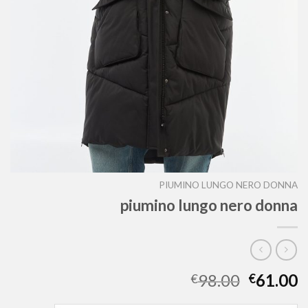
PIUMINO LUNGO NERO DONNA
piumino lungo nero donna
98.00
61.00
€
€