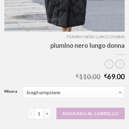
PIUMINO NERO LUNGO DONNA
piumino nero lungo donna
110.00
69.00
€
€
Misura
piumino nero lungo donna quantità
AGGIUNGI AL CARRELLO