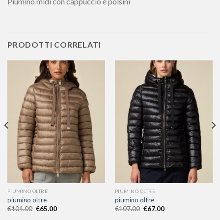
Piumino midi con cappuccio e polsini
PRODOTTI CORRELATI
PIUMINO OLTRE
PIUMINO OLTRE
piumino oltre
piumino oltre
€
104.00
€
65.00
€
107.00
€
67.00