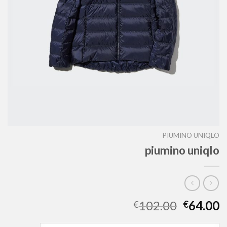
PIUMINO UNIQLO
piumino uniqlo
102.00
64.00
€
€