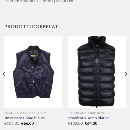
Piumini Smanicati Uomo | Blauer®
PRODOTTI CORRELATI
SMANICATO UOMO BLAUER
SMANICATO UOMO BLAUER
smanicato uomo blauer
smanicato uomo blauer
€
106.00
€
66.00
€
102.00
€
64.00