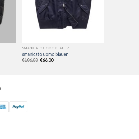
SMANICATO UOMO BLAUER
smanicato uomo blauer
€
106.00
€
66.00
O