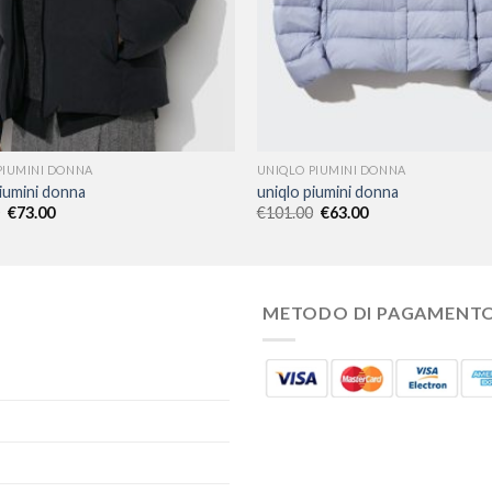
PIUMINI DONNA
UNIQLO PIUMINI DONNA
piumini donna
uniqlo piumini donna
€
73.00
€
101.00
€
63.00
METODO DI PAGAMENT