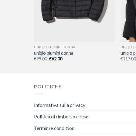
UNIQLO PIUMINI DONNA
UNIQLO 
uniqlo piumini donna
uniqlo 
€
99.00
€
62.00
€
117.00
POLITICHE
Informativa sulla privacy
Politica di rimborso e reso
Termini e condizioni