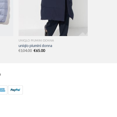
UNIQLO PIUMINI DONNA
uniqlo piumini donna
€
104.00
€
65.00
O