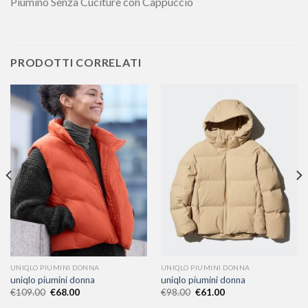
Piumino Senza Cuciture con Cappuccio
PRODOTTI CORRELATI
UNIQLO PIUMINI DONNA
UNIQLO PIUMINI DONNA
uniqlo piumini donna
uniqlo piumini donna
€
109.00
€
68.00
€
98.00
€
61.00