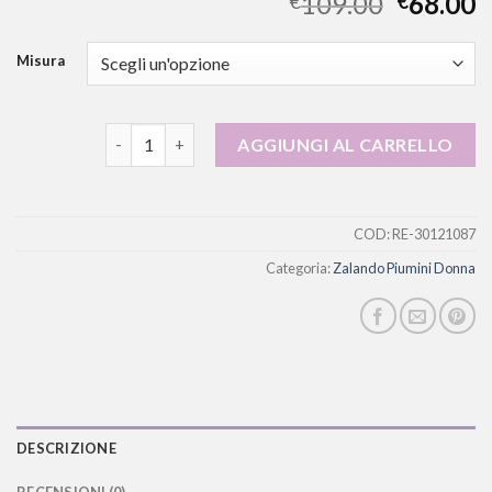
109.00
68.00
€
€
Misura
zalando piumini donna quantità
AGGIUNGI AL CARRELLO
COD:
RE-30121087
Categoria:
Zalando Piumini Donna
DESCRIZIONE
RECENSIONI (0)