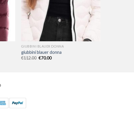
GIUBBINI BLAUER DONNA
giubbini blauer donna
€
112.00
€
70.00
O