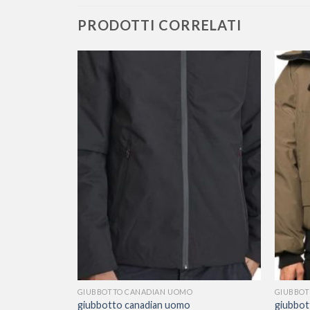
PRODOTTI CORRELATI
GIUBBOTTO CANADIAN UOMO
GIUBBOT
giubbotto canadian uomo
giubbot