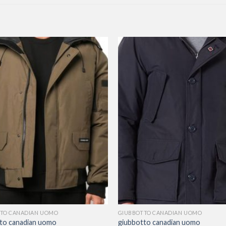
TO CANADIAN UOMO
GIUBBOTTO CANADIAN UOMO
to canadian uomo
giubbotto canadian uomo