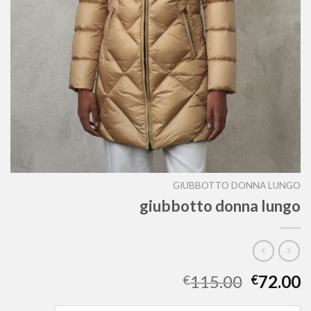
GIUBBOTTO DONNA LUNGO
giubbotto donna lungo
115.00
72.00
€
€