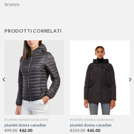
bronzo
PRODOTTI CORRELATI
PIUMINI DONNA CANADIAN
PIUMINI DONNA CANADIAN
piumini donna canadian
piumini donna canadian
€
99.00
€
62.00
€
104.00
€
65.00