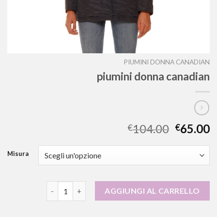
PIUMINI DONNA CANADIAN
piumini donna canadian
104.00
65.00
€
€
Misura
piumini donna canadian quantità
AGGIUNGI AL CARRELLO