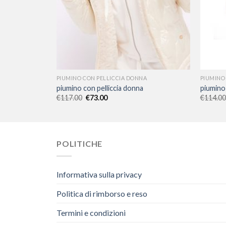
A
PIUMINO CON PELLICCIA DONNA
PIUMINO
piumino con pelliccia donna
piumino 
€
117.00
€
73.00
€
114.00
POLITICHE
Informativa sulla privacy
Politica di rimborso e reso
Termini e condizioni