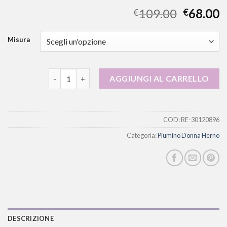
109.00
68.00
€
€
Misura
piumino donna herno quantità
AGGIUNGI AL CARRELLO
COD:
RE-30120896
Categoria:
Piumino Donna Herno
DESCRIZIONE