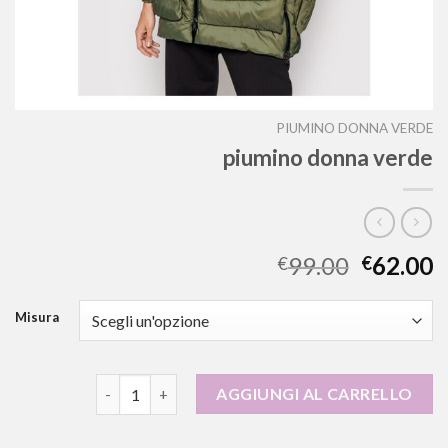
PIUMINO DONNA VERDE
piumino donna verde
99.00
62.00
€
€
Misura
piumino donna verde quantità
AGGIUNGI AL CARRELLO