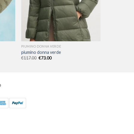
PIUMINO DONNA VERDE
piumino donna verde
€
117.00
€
73.00
O