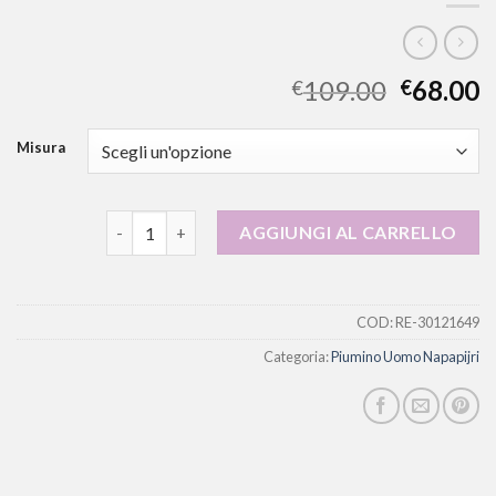
109.00
68.00
€
€
Misura
piumino uomo napapijri quantità
AGGIUNGI AL CARRELLO
COD:
RE-30121649
Categoria:
Piumino Uomo Napapijri