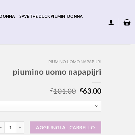
 DONNA
SAVE THE DUCK PIUMINI DONNA
PIUMINO UOMO NAPAPIJRI
piumino uomo napapijri
101.00
63.00
€
€
iumino uomo napapijri quantità
AGGIUNGI AL CARRELLO