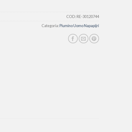
COD:
RE-30120744
Categoria:
Piumino Uomo Napapijri