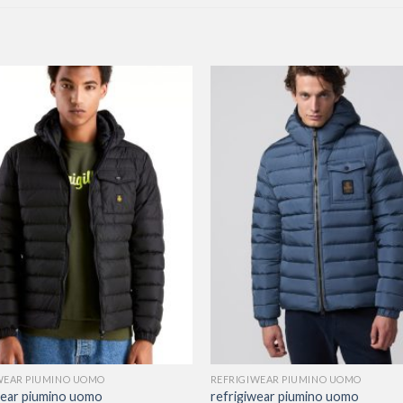
WEAR PIUMINO UOMO
REFRIGIWEAR PIUMINO UOMO
wear piumino uomo
refrigiwear piumino uomo