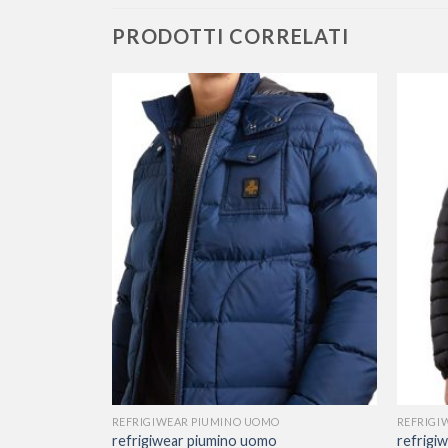
PRODOTTI CORRELATI
REFRIGIWEAR PIUMINO UOMO
REFRIGI
refrigiwear piumino uomo
refrigi