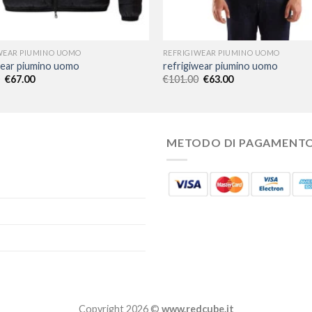
WEAR PIUMINO UOMO
REFRIGIWEAR PIUMINO UOMO
wear piumino uomo
refrigiwear piumino uomo
€
67.00
€
101.00
€
63.00
METODO DI PAGAMENT
Copyright 2026 ©
www.redcube.it