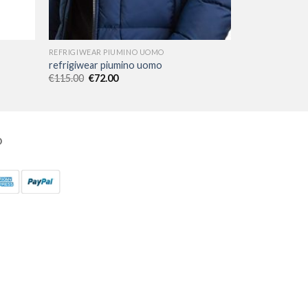
REFRIGIWEAR PIUMINO UOMO
refrigiwear piumino uomo
€
115.00
€
72.00
O