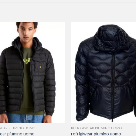
WEAR PIUMINO UOMO
REFRIGIWEAR PIUMINO UOMO
wear piumino uomo
refrigiwear piumino uomo