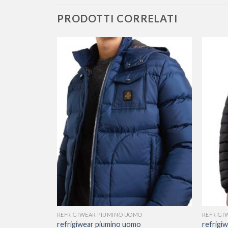
PRODOTTI CORRELATI
REFRIGIWEAR PIUMINO UOMO
REFRIGI
refrigiwear piumino uomo
refrigi