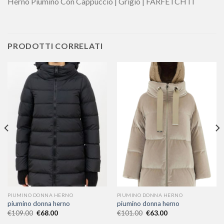
Herno Piumino Con Cappuccio | Grigio | FARFETCH IT
PRODOTTI CORRELATI
PIUMINO DONNA HERNO
PIUMINO DONNA HERNO
piumino donna herno
piumino donna herno
€
109.00
€
68.00
€
101.00
€
63.00